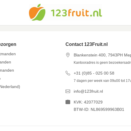
ezorgen
Contact 123Fruit.nl
itmanden
Blankenstein 400, 7943PH Me
manden
Kantooradres is geen bezoekersad
tmanden
+31 (0)85 - 025 00 58
p
7 dagen per week van 09u00 tot 17
(Nederland)
info@123fruit.nl
KVK: 42077029
BTW-ID: NL869599963B01