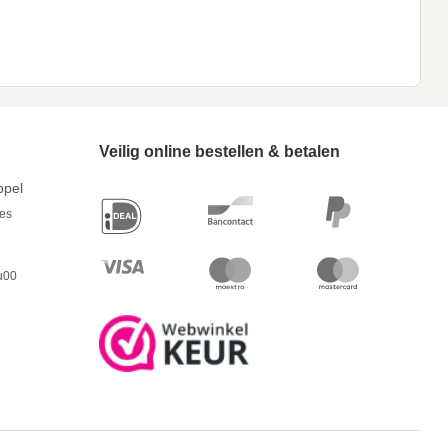
Veilig online bestellen & betalen
ppel
res
u00