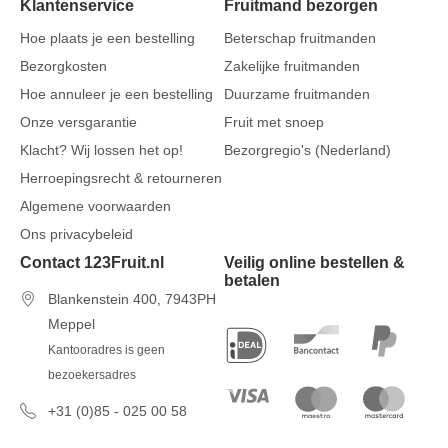
Klantenservice
Fruitmand bezorgen
Hoe plaats je een bestelling
Beterschap fruitmanden
Bezorgkosten
Zakelijke fruitmanden
Hoe annuleer je een bestelling
Duurzame fruitmanden
Onze versgarantie
Fruit met snoep
Klacht? Wij lossen het op!
Bezorgregio's (Nederland)
Herroepingsrecht & retourneren
Algemene voorwaarden
Ons privacybeleid
Contact 123Fruit.nl
Veilig online bestellen &
betalen
Blankenstein 400, 7943PH
Meppel
Kantooradres is geen
bezoekersadres
+31 (0)85 - 025 00 58
7 dagen per week van 09u00 tot