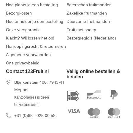
Hoe plaats je een bestelling
Beterschap fruitmanden
Bezorgkosten
Zakelijke fruitmanden
Hoe annuleer je een bestelling
Duurzame fruitmanden
Onze versgarantie
Fruit met snoep
Klacht? Wij lossen het op!
Bezorgregio's (Nederland)
Herroepingsrecht & retourneren
Algemene voorwaarden
Ons privacybeleid
Contact 123Fruit.nl
Veilig online bestellen &
betalen
Blankenstein 400, 7943PH
Meppel
Kantooradres is geen
bezoekersadres
+31 (0)85 - 025 00 58
7 dagen per week van 09u00 tot
17u00