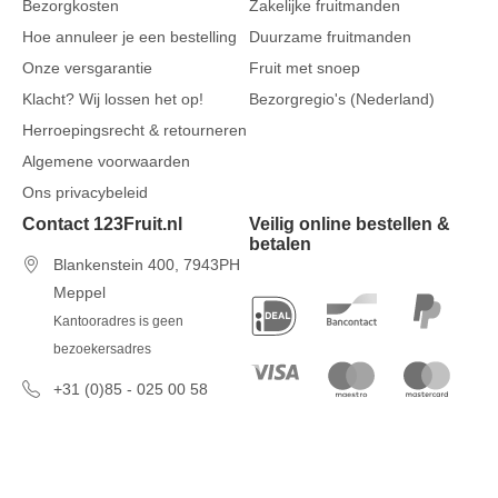
Bezorgkosten
Zakelijke fruitmanden
Hoe annuleer je een bestelling
Duurzame fruitmanden
Onze versgarantie
Fruit met snoep
Klacht? Wij lossen het op!
Bezorgregio's (Nederland)
Herroepingsrecht & retourneren
Algemene voorwaarden
Ons privacybeleid
Contact 123Fruit.nl
Veilig online bestellen &
betalen
Blankenstein 400, 7943PH
Meppel
Kantooradres is geen
bezoekersadres
+31 (0)85 - 025 00 58
7 dagen per week van 09u00 tot
17u00
info@123fruit.nl