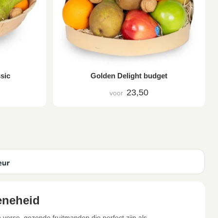
sic
Golden Delight budget
23,50
voor
eneheid
n verse, gezonde fruitmanden die perfect zijn als