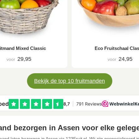
itmand Mixed Classic
Eco Fruitschaal Clas
29,95
24,95
voor
voor
Bekijk de top 10 fruitmanden
and bezorgen in Assen voor elke geleg
mand laten bezorgen in Assen via 123Fruit.nl. Wij zijn gespecialiseerd i