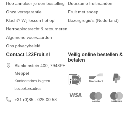
Hoe annuleer je een bestelling
Duurzame fruitmanden
Onze versgarantie
Fruit met snoep
Klacht? Wij lossen het op!
Bezorgregio's (Nederland)
Herroepingsrecht & retourneren
Algemene voorwaarden
Ons privacybeleid
Contact 123Fruit.nl
Veilig online bestellen &
betalen
Blankenstein 400, 7943PH
Meppel
Kantooradres is geen
bezoekersadres
+31 (0)85 - 025 00 58
7 dagen per week van 09u00 tot
17u00
info@123fruit.nl