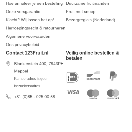
Hoe annuleer je een bestelling
Duurzame fruitmanden
Onze versgarantie
Fruit met snoep
Klacht? Wij lossen het op!
Bezorgregio's (Nederland)
Herroepingsrecht & retourneren
Algemene voorwaarden
Ons privacybeleid
Contact 123Fruit.nl
Veilig online bestellen &
betalen
Blankenstein 400, 7943PH
Meppel
Kantooradres is geen
bezoekersadres
+31 (0)85 - 025 00 58
7 dagen per week van 09u00 tot
17u00
info@123fruit.nl