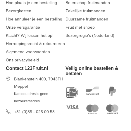
Hoe plaats je een bestelling
Beterschap fruitmanden
Bezorgkosten
Zakelijke fruitmanden
Hoe annuleer je een bestelling
Duurzame fruitmanden
Onze versgarantie
Fruit met snoep
Klacht? Wij lossen het op!
Bezorgregio's (Nederland)
Herroepingsrecht & retourneren
Algemene voorwaarden
Ons privacybeleid
Contact 123Fruit.nl
Veilig online bestellen &
betalen
Blankenstein 400, 7943PH
Meppel
Kantooradres is geen
bezoekersadres
+31 (0)85 - 025 00 58
7 dagen per week van 09u00 tot
17u00