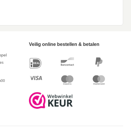
Veilig online bestellen & betalen
ppel
res
u00