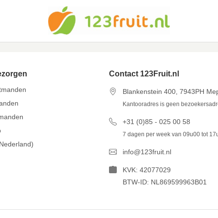
ezorgen
Contact 123Fruit.nl
itmanden
Blankenstein 400, 7943PH Me
manden
Kantooradres is geen bezoekersad
tmanden
+31 (0)85 - 025 00 58
p
7 dagen per week van 09u00 tot 17
(Nederland)
info@123fruit.nl
KVK: 42077029
BTW-ID: NL869599963B01