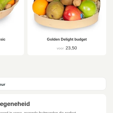
sic
Golden Delight budget
23,50
voor
legeneheid
iseerd in verse, gezonde fruitmanden die perfect