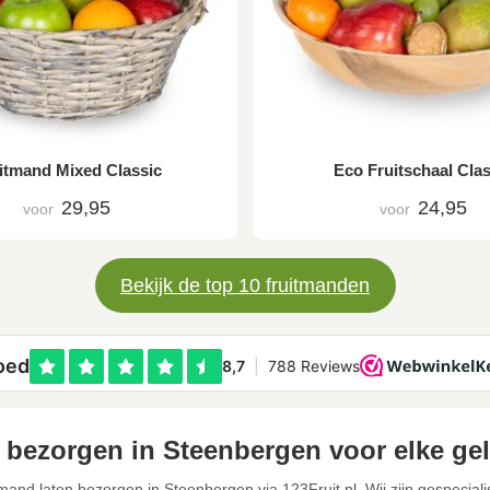
itmand Mixed Classic
Eco Fruitschaal Clas
29,95
24,95
voor
voor
Bekijk de top 10 fruitmanden
 bezorgen in Steenbergen voor elke ge
tmand laten bezorgen in Steenbergen via 123Fruit.nl. Wij zijn gespecial