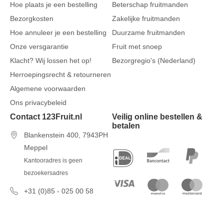
Hoe plaats je een bestelling
Beterschap fruitmanden
Bezorgkosten
Zakelijke fruitmanden
Hoe annuleer je een bestelling
Duurzame fruitmanden
Onze versgarantie
Fruit met snoep
Klacht? Wij lossen het op!
Bezorgregio's (Nederland)
Herroepingsrecht & retourneren
Algemene voorwaarden
Ons privacybeleid
Contact 123Fruit.nl
Veilig online bestellen &
betalen
Blankenstein 400, 7943PH
Meppel
Kantooradres is geen
bezoekersadres
+31 (0)85 - 025 00 58
7 dagen per week van 09u00 tot
17u00