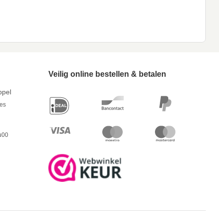
Veilig online bestellen & betalen
ppel
res
u00