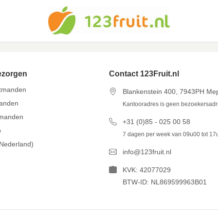
ezorgen
Contact 123Fruit.nl
itmanden
Blankenstein 400, 7943PH Me
manden
Kantooradres is geen bezoekersad
tmanden
+31 (0)85 - 025 00 58
p
7 dagen per week van 09u00 tot 17
(Nederland)
info@123fruit.nl
KVK: 42077029
BTW-ID: NL869599963B01