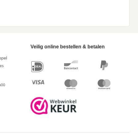
Veilig online bestellen & betalen
ppel
res
u00