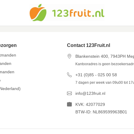
ezorgen
Contact 123Fruit.nl
itmanden
Blankenstein 400, 7943PH Me
manden
Kantooradres is geen bezoekersad
tmanden
+31 (0)85 - 025 00 58
p
7 dagen per week van 09u00 tot 17
(Nederland)
info@123fruit.nl
KVK: 42077029
BTW-ID: NL869599963B01