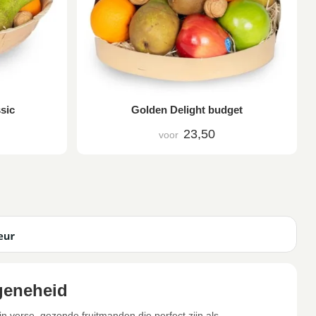
sic
Golden Delight budget
23,50
voor
geneheid
in verse, gezonde fruitmanden die perfect zijn als