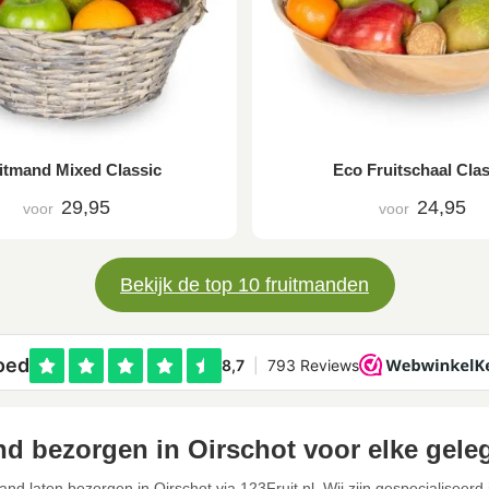
itmand Mixed Classic
Eco Fruitschaal Clas
29,95
24,95
voor
voor
Bekijk de top 10 fruitmanden
nd bezorgen in Oirschot voor elke gele
and laten bezorgen in Oirschot via 123Fruit.nl. Wij zijn gespecialiseerd 