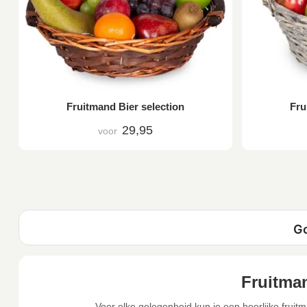
Fruitmand Bier selection
Fru
29,95
voor
Fruitma
Voor elke gelegenheid kun je een heerlijke fruitm