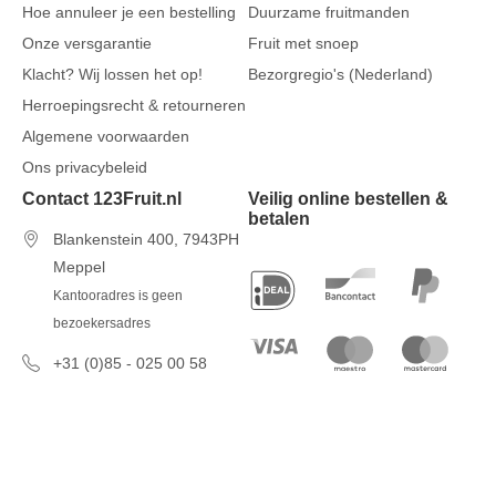
Hoe annuleer je een bestelling
Duurzame fruitmanden
Onze versgarantie
Fruit met snoep
Klacht? Wij lossen het op!
Bezorgregio's (Nederland)
Herroepingsrecht & retourneren
Algemene voorwaarden
Ons privacybeleid
Contact 123Fruit.nl
Veilig online bestellen &
betalen
Blankenstein 400, 7943PH
Meppel
Kantooradres is geen
bezoekersadres
+31 (0)85 - 025 00 58
7 dagen per week van 09u00 tot
17u00
info@123fruit.nl