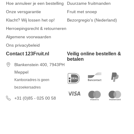
Hoe annuleer je een bestelling
Duurzame fruitmanden
Onze versgarantie
Fruit met snoep
Klacht? Wij lossen het op!
Bezorgregio's (Nederland)
Herroepingsrecht & retourneren
Algemene voorwaarden
Ons privacybeleid
Contact 123Fruit.nl
Veilig online bestellen &
betalen
Blankenstein 400, 7943PH
Meppel
Kantooradres is geen
bezoekersadres
+31 (0)85 - 025 00 58
7 dagen per week van 09u00 tot
17u00
info@123fruit.nl