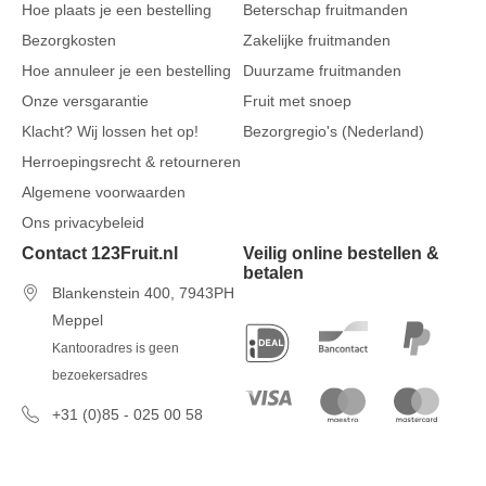
Hoe plaats je een bestelling
Beterschap fruitmanden
Bezorgkosten
Zakelijke fruitmanden
Hoe annuleer je een bestelling
Duurzame fruitmanden
Onze versgarantie
Fruit met snoep
Klacht? Wij lossen het op!
Bezorgregio's (Nederland)
Herroepingsrecht & retourneren
Algemene voorwaarden
Ons privacybeleid
Contact 123Fruit.nl
Veilig online bestellen &
betalen
Blankenstein 400, 7943PH
Meppel
Kantooradres is geen
bezoekersadres
+31 (0)85 - 025 00 58
7 dagen per week van 09u00 tot
17u00