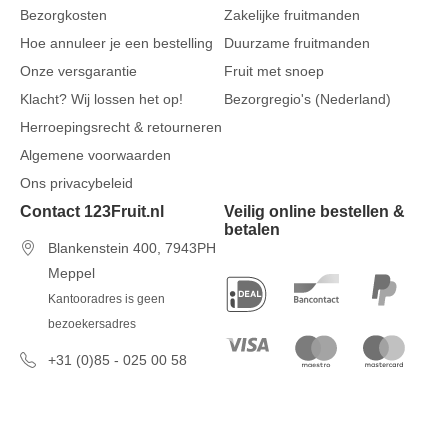
Bezorgkosten
Zakelijke fruitmanden
Hoe annuleer je een bestelling
Duurzame fruitmanden
Onze versgarantie
Fruit met snoep
Klacht? Wij lossen het op!
Bezorgregio's (Nederland)
Herroepingsrecht & retourneren
Algemene voorwaarden
Ons privacybeleid
Contact 123Fruit.nl
Veilig online bestellen &
betalen
Blankenstein 400, 7943PH
Meppel
Kantooradres is geen
bezoekersadres
+31 (0)85 - 025 00 58
7 dagen per week van 09u00 tot
17u00
info@123fruit.nl