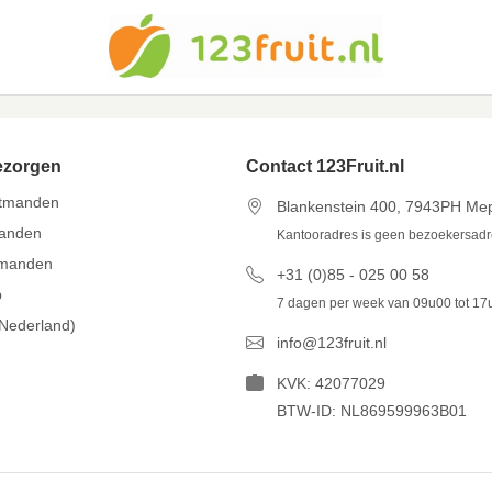
ezorgen
Contact 123Fruit.nl
itmanden
Blankenstein 400, 7943PH Me
manden
Kantooradres is geen bezoekersad
tmanden
+31 (0)85 - 025 00 58
p
7 dagen per week van 09u00 tot 17
(Nederland)
info@123fruit.nl
KVK: 42077029
BTW-ID: NL869599963B01