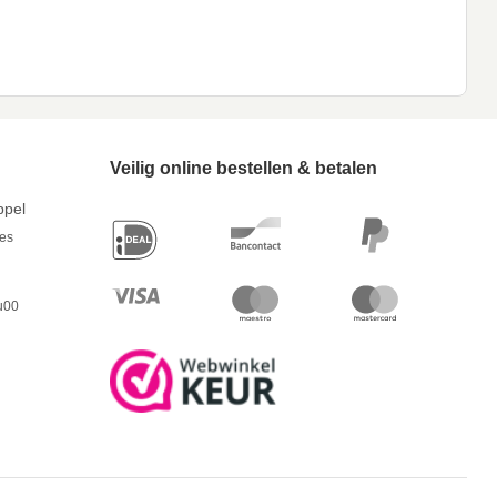
Veilig online bestellen & betalen
ppel
res
u00