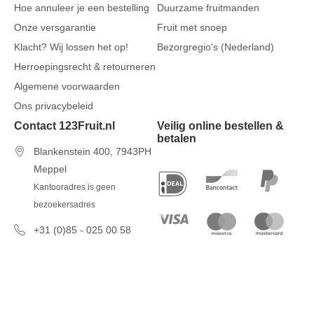
Hoe annuleer je een bestelling
Duurzame fruitmanden
Onze versgarantie
Fruit met snoep
Klacht? Wij lossen het op!
Bezorgregio's (Nederland)
Herroepingsrecht & retourneren
Algemene voorwaarden
Ons privacybeleid
Contact 123Fruit.nl
Veilig online bestellen &
betalen
Blankenstein 400, 7943PH
Meppel
Kantooradres is geen
bezoekersadres
+31 (0)85 - 025 00 58
7 dagen per week van 09u00 tot
17u00
info@123fruit.nl