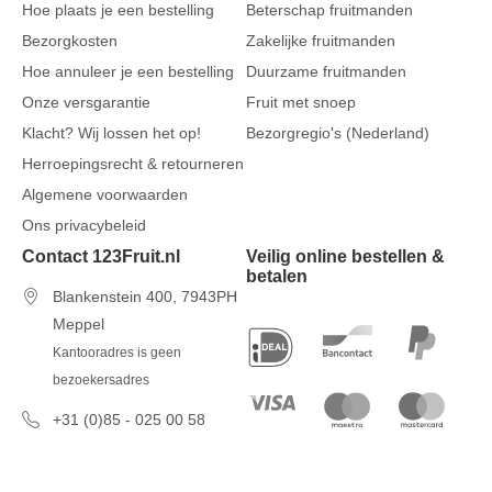
Hoe plaats je een bestelling
Beterschap fruitmanden
Bezorgkosten
Zakelijke fruitmanden
Hoe annuleer je een bestelling
Duurzame fruitmanden
Onze versgarantie
Fruit met snoep
Klacht? Wij lossen het op!
Bezorgregio's (Nederland)
Herroepingsrecht & retourneren
Algemene voorwaarden
Ons privacybeleid
Contact 123Fruit.nl
Veilig online bestellen &
betalen
Blankenstein 400, 7943PH
Meppel
Kantooradres is geen
bezoekersadres
+31 (0)85 - 025 00 58
7 dagen per week van 09u00 tot
17u00