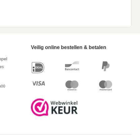
Veilig online bestellen & betalen
ppel
res
u00