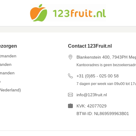
ezorgen
Contact 123Fruit.nl
itmanden
Blankenstein 400, 7943PH Me
manden
Kantooradres is geen bezoekersad
tmanden
+31 (0)85 - 025 00 58
p
7 dagen per week van 09u00 tot 17
(Nederland)
info@123fruit.nl
KVK: 42077029
BTW-ID: NL869599963B01