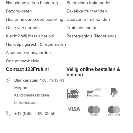
Hoe plaats je een bestelling
Beterschap fruitmanden
Bezorgkosten
Zakelijke fruitmanden
Hoe annuleer je een bestelling
Duurzame fruitmanden
Onze versgarantie
Fruit met snoep
Klacht? Wij lossen het op!
Bezorgregio's (Nederland)
Herroepingsrecht & retourneren
Algemene voorwaarden
Ons privacybeleid
Contact 123Fruit.nl
Veilig online bestellen &
betalen
Blankenstein 400, 7943PH
Meppel
Kantooradres is geen
bezoekersadres
+31 (0)85 - 025 00 58
7 dagen per week van 09u00 tot
17u00