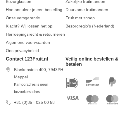
Bezorgkosten
Zakelijke fruitmanden
Hoe annuleer je een bestelling
Duurzame fruitmanden
Onze versgarantie
Fruit met snoep
Klacht? Wij lossen het op!
Bezorgregio's (Nederland)
Herroepingsrecht & retourneren
Algemene voorwaarden
Ons privacybeleid
Contact 123Fruit.nl
Veilig online bestellen &
betalen
Blankenstein 400, 7943PH
Meppel
Kantooradres is geen
bezoekersadres
+31 (0)85 - 025 00 58
7 dagen per week van 09u00 tot
17u00
info@123fruit.nl