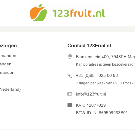
ezorgen
Contact 123Fruit.nl
itmanden
Blankenstein 400, 7943PH Me
manden
Kantooradres is geen bezoekersad
tmanden
+31 (0)85 - 025 00 58
p
7 dagen per week van 09u00 tot 17
(Nederland)
info@123fruit.nl
KVK: 42077029
BTW-ID: NL869599963B01