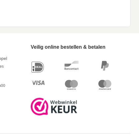
Veilig online bestellen & betalen
ppel
res
u00